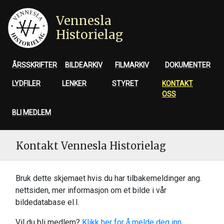
Vennesla
Historielag
ÅRSSKRIFTER
BILDEARKIV
FILMARKIV
DOKUMENTER
LYDFILER
LENKER
STYRET
KONTAKT
OSS
BLI MEDLEM
Kontakt Vennesla Historielag
Bruk dette skjemaet hvis du har tilbakemeldinger ang.
nettsiden, mer informasjon om et bilde i vår
bildedatabase el.l.
Vil du bli medlem?
Klikk her for å melde deg inn
.