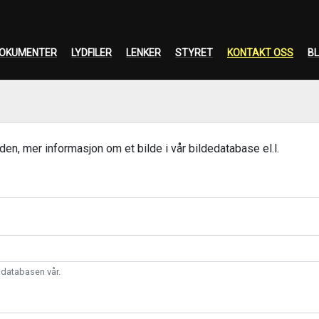
OKUMENTER
LYDFILER
LENKER
STYRET
KONTAKT OSS
BL
den, mer informasjon om et bilde i vår bildedatabase el.l.
 databasen vår.