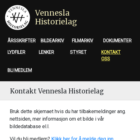
Vennesla
Historielag
ÅRSSKRIFTER
BILDEARKIV
FILMARKIV
DOKUMENTER
LYDFILER
LENKER
STYRET
KONTAKT
OSS
BLI MEDLEM
Kontakt Vennesla Historielag
Bruk dette skjemaet hvis du har tilbakemeldinger ang.
nettsiden, mer informasjon om et bilde i vår
bildedatabase el.l.
Vil du bli medlem?
Klikk her for å melde deg inn
.