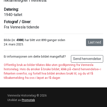
reklametegner i Vennesla.
Datering:
1940-tallet
Fotograf / Giver:
Fra Vennesla tidende
Bilde (nr.
4988
) har blitt vist 899 ganger siden
Last ned
24. mars 2025.
Er informasjonen om dette bildet mangelfull?
Send henvendelse
Offentlig bruk av bilder tillates ikke uten godkjenning fra Vennesla
historielag. Hvis du ønsker å bruke bildet, klikk på «Send henvendelse» i
firkanten ovenfor, og fortell hva bildet ønskes brukt til, og du vil få
tilbakemelding fra oss i løpet av få dager.
Vennesla Historielag © 2026
Utviklet av
Promotek