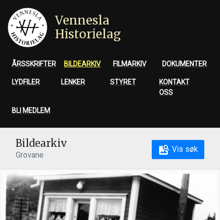
Vennesla
Historielag
ÅRSSKRIFTER
BILDEARKIV
FILMARKIV
DOKUMENTER
LYDFILER
LENKER
STYRET
KONTAKT
OSS
BLI MEDLEM
Bildearkiv
Vis søk
Grovane