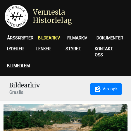
Vennesla
Historielag
ÅRSSKRIFTER
BILDEARKIV
FILMARKIV
DOKUMENTER
LYDFILER
LENKER
STYRET
KONTAKT
OSS
BLI MEDLEM
Bildearkiv
Vis søk
Graslia