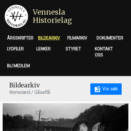
Vennesla
Historielag
ÅRSSKRIFTER
BILDEARKIV
FILMARKIV
DOKUMENTER
LYDFILER
LENKER
STYRET
KONTAKT
OSS
BLI MEDLEM
Bildearkiv
Vis søk
Nomeland / Gåseflå