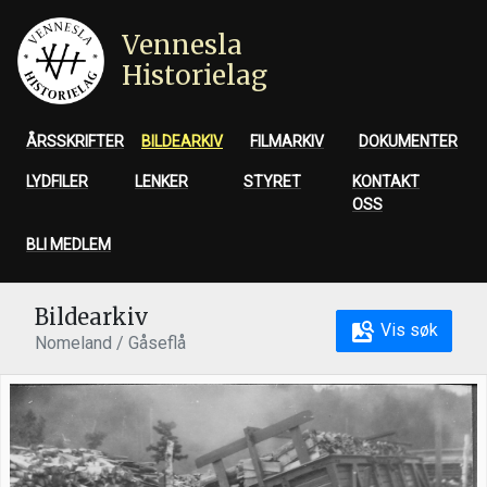
Vennesla
Historielag
ÅRSSKRIFTER
BILDEARKIV
FILMARKIV
DOKUMENTER
LYDFILER
LENKER
STYRET
KONTAKT
OSS
BLI MEDLEM
Bildearkiv
Vis søk
Nomeland / Gåseflå