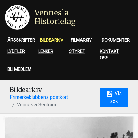
Vennesla
Historielag
ÅRSSKRIFTER
BILDEARKIV
FILMARKIV
DOKUMENTER
LYDFILER
LENKER
STYRET
KONTAKT
OSS
BLI MEDLEM
Bildearkiv
Vis
Frimerkeklubbens postkort
søk
Vennesla Sentrum