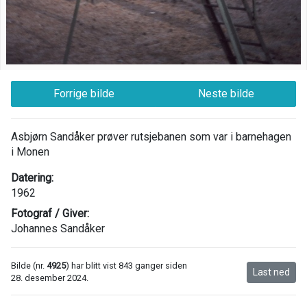
Forrige bilde
Neste bilde
Asbjørn Sandåker prøver rutsjebanen som var i barnehagen
i Monen
Datering:
1962
Fotograf / Giver:
Johannes Sandåker
Bilde (nr.
4925
) har blitt vist 843 ganger siden
Last ned
28. desember 2024.