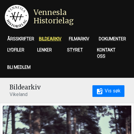
Vennesla
Historielag
ÅRSSKRIFTER
BILDEARKIV
FILMARKIV
DOKUMENTER
LYDFILER
LENKER
STYRET
KONTAKT
OSS
BLI MEDLEM
Bildearkiv
Vis søk
Vikeland